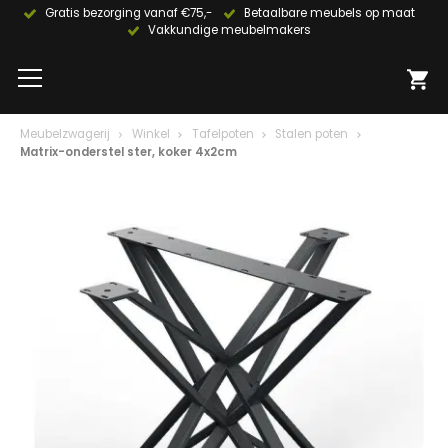
Gratis bezorging vanaf €75,-
Betaalbare meubels op maat
Vakkundige meubelmakers
Meubelzwagerij
Winkel
Tafelpoten
Stalen poten
Matrix-onderstel ster, koker 4x2cm