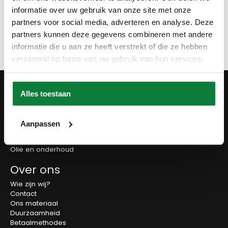
Info aanvragen / wensen doorgeven
informatie over uw gebruik van onze site met onze
partners voor social media, adverteren en analyse. Deze
partners kunnen deze gegevens combineren met andere
Op verlanglijstje
informatie die u aan ze heeft verstrekt of die ze hebben
verzameld op basis van uw gebruik van hun services.
Producten
Alles toestaan
Tafels
Wanddecoratie
Tv-meubels
Aanpassen
Accessoires
Onderstellen
Olie en onderhoud
Over ons
Wie zijn wij?
Contact
Ons materiaal
Duurzaamheid
Betaalmethodes