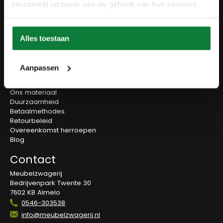
Wanddecoratie
verzameld op basis van uw gebruik van hun services.
Tv-meubels
Accessoires
Onderstellen
Alles toestaan
Olie en onderhoud
Over ons
Aanpassen
Wie zijn wij?
Contact
Ons materiaal
Duurzaamheid
Betaalmethodes
Retourbeleid
Overeenkomst herroepen
Blog
Contact
Meubelzwagerij
Bedrijvenpark Twente 30
7602 KB Almelo
0546-303538
info@meubelzwagerij.nl