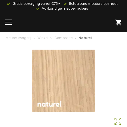
Gratis bezorging vanaf €75,-
Betaalbare meubels op maat
Vakkundige meubelmakers
Meubelzwagerij
Winkel
Composite
Naturel