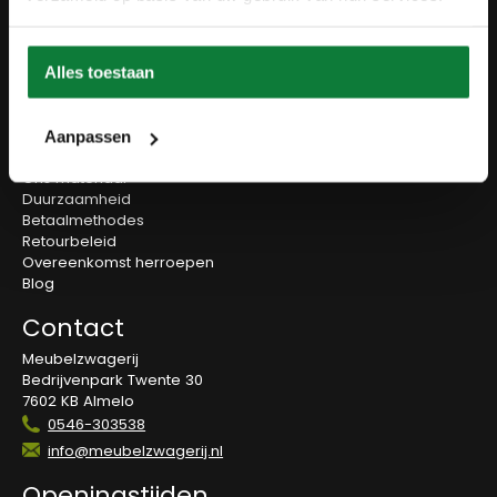
Accessoires
Onderstellen
Olie en onderhoud
Alles toestaan
Over ons
Wie zijn wij?
Aanpassen
Contact
Ons materiaal
Duurzaamheid
Betaalmethodes
Retourbeleid
Overeenkomst herroepen
Blog
Contact
Meubelzwagerij
Bedrijvenpark Twente 30
7602 KB Almelo
0546-303538
info@meubelzwagerij.nl
Openingstijden