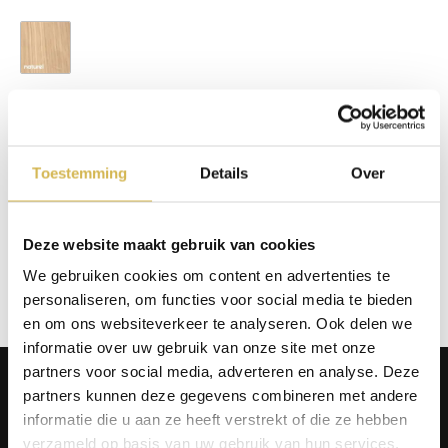
Naturel
Op voorraad
In winkelmand
Toestemming
Details
Over
Info aanvragen / wensen doorgeven
Deze website maakt gebruik van cookies
We gebruiken cookies om content en advertenties te
Op verlanglijstje
personaliseren, om functies voor social media te bieden
en om ons websiteverkeer te analyseren. Ook delen we
informatie over uw gebruik van onze site met onze
partners voor social media, adverteren en analyse. Deze
Producten
partners kunnen deze gegevens combineren met andere
Tafels
informatie die u aan ze heeft verstrekt of die ze hebben
Wanddecoratie
verzameld op basis van uw gebruik van hun services.
Tv-meubels