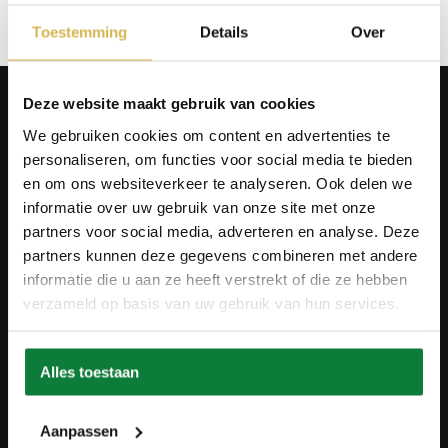
Toestemming
Details
Over
Producten
Deze website maakt gebruik van cookies
Tafels
We gebruiken cookies om content en advertenties te
Wanddecoratie
personaliseren, om functies voor social media te bieden
Tv-meubels
Accessoires
en om ons websiteverkeer te analyseren. Ook delen we
Onderstellen
informatie over uw gebruik van onze site met onze
Olie en onderhoud
partners voor social media, adverteren en analyse. Deze
Over ons
partners kunnen deze gegevens combineren met andere
informatie die u aan ze heeft verstrekt of die ze hebben
Wie zijn wij?
verzameld op basis van uw gebruik van hun services.
Contact
Ons materiaal
Duurzaamheid
Betaalmethodes
Alles toestaan
Retourbeleid
Overeenkomst herroepen
Blog
Aanpassen