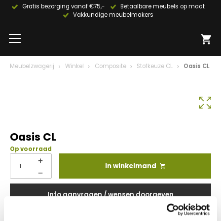
Gratis bezorging vanaf €75,-
Betaalbare meubels op maat
Vakkundige meubelmakers
Meubelzwagerij
Winkel
Composite
Stofkeuze CL
Oasis CL
Oasis CL
Op voorraad
In winkelmand
Info aanvragen / wensen doorgeven
Op verlanglijstje