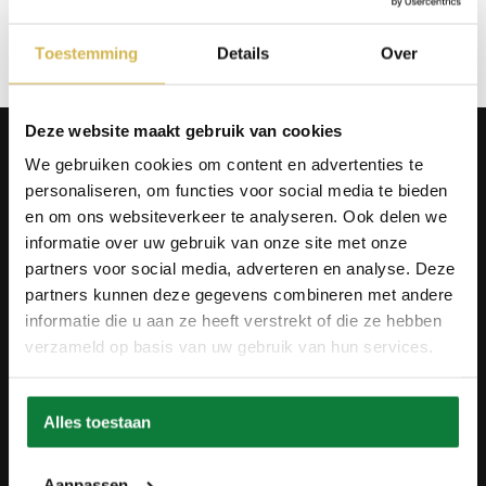
Op verlanglijstje
Toestemming
Details
Over
Deze website maakt gebruik van cookies
Producten
We gebruiken cookies om content en advertenties te
Tafels
personaliseren, om functies voor social media te bieden
Wanddecoratie
Tv-meubels
en om ons websiteverkeer te analyseren. Ook delen we
Accessoires
informatie over uw gebruik van onze site met onze
Onderstellen
partners voor social media, adverteren en analyse. Deze
Olie en onderhoud
partners kunnen deze gegevens combineren met andere
Over ons
informatie die u aan ze heeft verstrekt of die ze hebben
verzameld op basis van uw gebruik van hun services.
Wie zijn wij?
Contact
Ons materiaal
Duurzaamheid
Alles toestaan
Betaalmethodes
Retourbeleid
Overeenkomst herroepen
Aanpassen