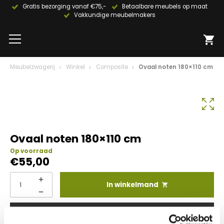
Gratis bezorging vanaf €75,-
Betaalbare meubels op maat
Vakkundige meubelmakers
Meubelzwagerij
Winkel
Composite
Ovaal noten 180×110 cm
Ovaal noten 180×110 cm
Op voorraad
€
55,00
In winkelmand
Info aanvragen / wensen doorgeven