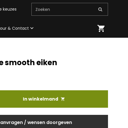
me keuzes
Zoeken
 tour & Contact
e smooth eiken
In winkelmand
aanvragen / wensen doorgeven