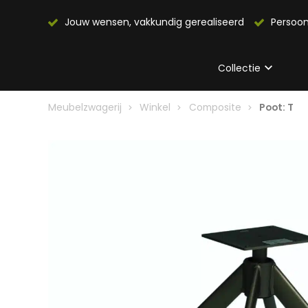
Jouw wensen, vakkundig gerealiseerd
Persoon
Collectie
Meubelzwagerij
Winkel
Composite
Poot: T