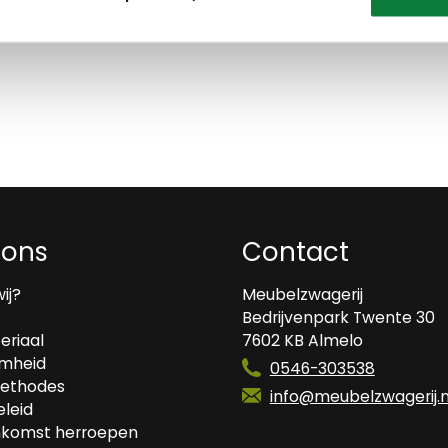
 ons
Contact
wij?
Meubelzwagerij
Bedrijvenpark Twente 30
eriaal
7602 KB Almelo
mheid
0546-303538
ethodes
info@meubelzwagerij.n
leid
komst herroepen