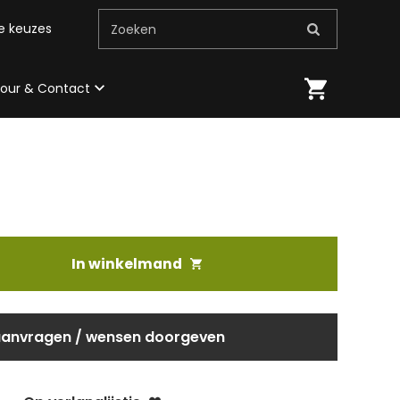
me keuzes
Zoeken
 tour & Contact
In winkelmand
aanvragen / wensen doorgeven