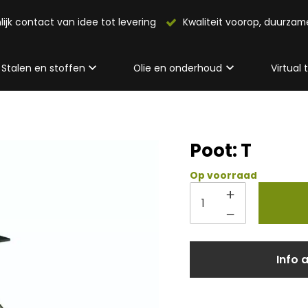
lijk contact van idee tot levering
Kwaliteit voorop, duurza
Stalen en stoffen
Olie en onderhoud
Virtual
Poot: T
Op voorraad
Info 