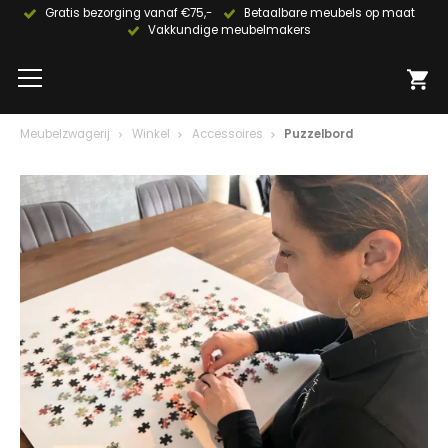
Gratis bezorging vanaf €75,-
Betaalbare meubels op maat
Vakkundige meubelmakers
Meubelzwagerij
Winkel
Accessoires
Puzzelbord