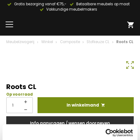
Gratis bezorging vanaf €75,-
Betaalbare meubels op maat
Vakkundige meubelmakers
Meubelzwagerij
Winkel
Composite
Stofkeuze CL
Roots CL
Roots CL
Op voorraad
In winkelmand
Info aanvragen / wensen doorgeven
Op verlanglijstje