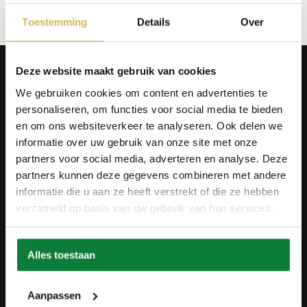
Toestemming
Details
Over
Producten
Deze website maakt gebruik van cookies
Tafels
We gebruiken cookies om content en advertenties te
Wanddecoratie
personaliseren, om functies voor social media te bieden
Tv-meubels
Accessoires
en om ons websiteverkeer te analyseren. Ook delen we
Onderstellen
informatie over uw gebruik van onze site met onze
Olie en onderhoud
partners voor social media, adverteren en analyse. Deze
Over ons
partners kunnen deze gegevens combineren met andere
informatie die u aan ze heeft verstrekt of die ze hebben
Wie zijn wij?
verzameld op basis van uw gebruik van hun services.
Contact
Ons materiaal
Duurzaamheid
Betaalmethodes
Alles toestaan
Retourbeleid
Overeenkomst herroepen
Blog
Aanpassen