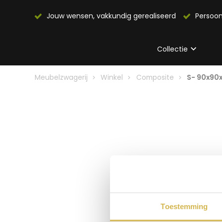
Jouw wensen, vakkundig gerealiseerd
Persoon
Collectie
Meubelzwagerij
Winkel
Composite
S- 90x90
Toestemming