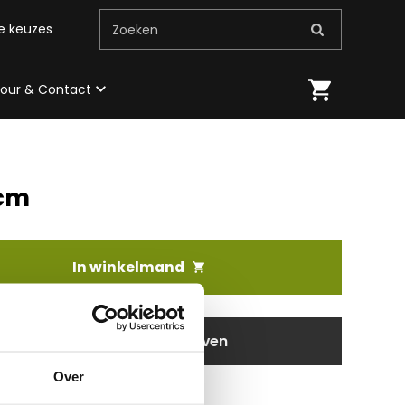
me keuzes
Zoeken
 tour & Contact
3cm
In winkelmand
aanvragen / wensen doorgeven
Over