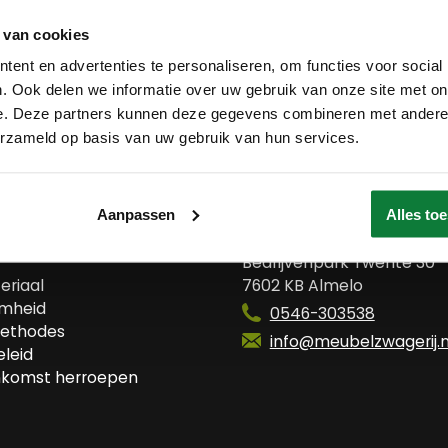
 van cookies
ent en advertenties te personaliseren, om functies voor social
. Ook delen we informatie over uw gebruik van onze site met on
e. Deze partners kunnen deze gegevens combineren met andere i
erzameld op basis van uw gebruik van hun services.
 ons
Contact
Aanpassen
Alles to
wij?
Meubelzwagerij
Bedrijvenpark Twente 30
eriaal
7602 KB Almelo
mheid
0546-303538
ethodes
info@meubelzwagerij.n
leid
komst herroepen