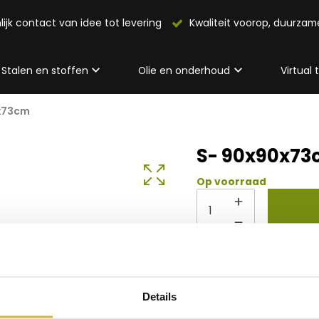
lijk contact van idee tot levering
Kwaliteit voorop, duurza
Stalen en stoffen
Olie en onderhoud
Virtual
x73cm
S- 90x90x7
Op voorraad
Info 
Details