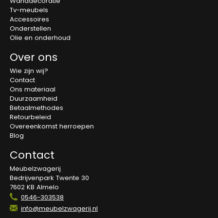
Wanddecoratie
Tv-meubels
Accessoires
Onderstellen
Olie en onderhoud
Over ons
Wie zijn wij?
Contact
Ons materiaal
Duurzaamheid
Betaalmethodes
Retourbeleid
Overeenkomst herroepen
Blog
Contact
Meubelzwagerij
Bedrijvenpark Twente 30
7602 KB Almelo
0546-303538
info@meubelzwagerij.nl