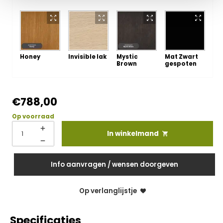
Honey
Invisible lak
Mystic
Mat Zwart
Brown
gespoten
€
788,00
Op voorraad
In winkelmand
Info aanvragen / wensen doorgeven
Op verlanglijstje
Specificaties