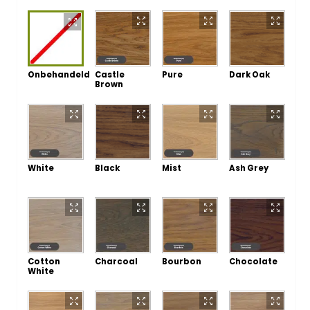
Onbehandeld
Castle
Pure
Dark Oak
Brown
White
Black
Mist
Ash Grey
Cotton
Charcoal
Bourbon
Chocolate
White