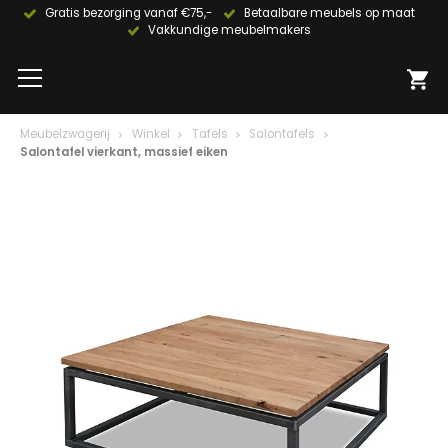
Gratis bezorging vanaf €75,-
Betaalbare meubels op maat
Vakkundige meubelmakers
Meubelzwagerij
Winkel
Tafels
Salontafels
Salontafel vierkant, massief eiken