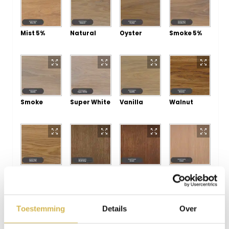
Mist 5%
Natural
Oyster
Smoke 5%
Smoke
Super White
Vanilla
Walnut
White 5%
Shell Grey
Cocoa
Linen
Toestemming
Details
Over