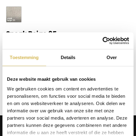
Sneak Beige 05
Op voorraad
€
24,20
Toestemming
Details
Over
In winkelmand
Info aanvragen / wensen doorgeven
Deze website maakt gebruik van cookies
We gebruiken cookies om content en advertenties te
Op verlanglijstje
personaliseren, om functies voor social media te bieden
en om ons websiteverkeer te analyseren. Ook delen we
informatie over uw gebruik van onze site met onze
partners voor social media, adverteren en analyse. Deze
Producten
partners kunnen deze gegevens combineren met andere
informatie die u aan ze heeft verstrekt of die ze hebben
Tafels