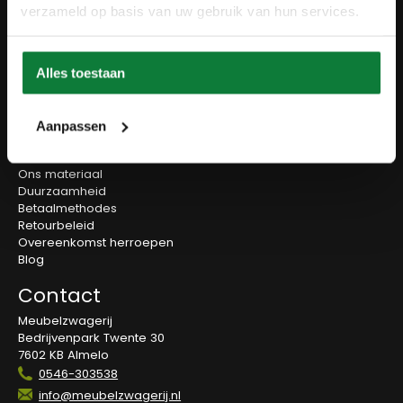
Wanddecoratie
verzameld op basis van uw gebruik van hun services.
Tv-meubels
Accessoires
Onderstellen
Alles toestaan
Olie en onderhoud
Over ons
Aanpassen
Wie zijn wij?
Contact
Ons materiaal
Duurzaamheid
Betaalmethodes
Retourbeleid
Overeenkomst herroepen
Blog
Contact
Meubelzwagerij
Bedrijvenpark Twente 30
7602 KB Almelo
0546-303538
info@meubelzwagerij.nl