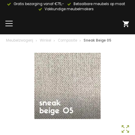
Gratis bezorging vanaf €75,-
Betaalbare meubels op maat
Vakkundige meubelmakers
Meubelzwagerij
Winkel
Composite
Sneak Beige 05