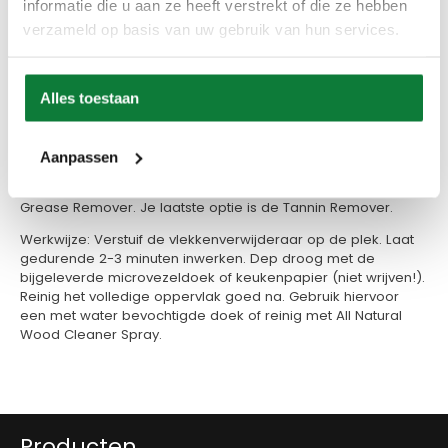
informatie die u aan ze heeft verstrekt of die ze hebben
Werkwijze: Maak het oppervlak stofvrij. Verstuif All Natural
Wood Cleaner Spray op het oppervlak. Wrijf droog met de
verzameld op basis van uw gebruik van hun services.
bijgeleverde microvezeldoek. Laat drogen. Naspoelen met
zuiver water is niet nodig.
STAP 2.
Is de behandeling met de spray onvoldoende om
Alles toestaan
de vlek (volledig) te verwijderen? Dan kan je overschakelen
op de vlekkenverwijderaars. Gebruik hiervoor deze volgorde:
Aanpassen
Probeer eerst om de vlek te verwijderen met de Limespot
Remover. Is je vlek er nog steeds, schakel dan over op de
Grease Remover. Je laatste optie is de Tannin Remover.
Werkwijze: Verstuif de vlekkenverwijderaar op de plek. Laat
gedurende 2-3 minuten inwerken. Dep droog met de
bijgeleverde microvezeldoek of keukenpapier (niet wrijven!).
Reinig het volledige oppervlak goed na. Gebruik hiervoor
een met water bevochtigde doek of reinig met All Natural
Wood Cleaner Spray.
Producten