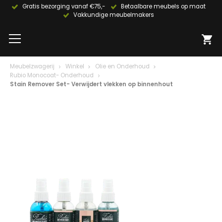
Gratis bezorging vanaf €75,-
Betaalbare meubels op maat
Vakkundige meubelmakers
Meubelzwagerij
Winkel
Olie en Onderhoud
Rubio Monocoat- Onderhoud
Stain Remover Set- Verwijdert vlekken op binnenhout