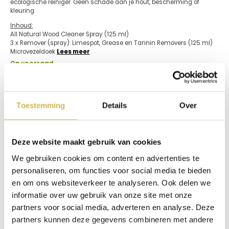
ecologische reiniger. Geen schade aan je hout, bescherming of
kleuring.
Inhoud:
All Natural Wood Cleaner Spray (125 ml)
3 x Remover (spray): Limespot, Grease en Tannin Removers (125 ml)
Microvezeldoek
Lees meer
Op voorraad
€
55,00
In winkelmand
Toestemming
Details
Over
Info aanvragen / wensen doorgeven
Deze website maakt gebruik van cookies
Op verlanglijstje
We gebruiken cookies om content en advertenties te
personaliseren, om functies voor social media te bieden
Productinformatie
en om ons websiteverkeer te analyseren. Ook delen we
informatie over uw gebruik van onze site met onze
STAP 1.
Probeer eerst om de vlek te verwijderen met de All
partners voor social media, adverteren en analyse. Deze
Natural Wood Cleaner Spray. Vaak is dit al voldoende om je
(verse) vlek te verwijderen.
partners kunnen deze gegevens combineren met andere