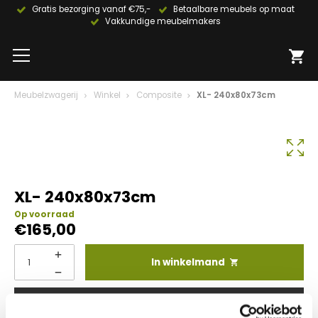
Gratis bezorging vanaf €75,-
Betaalbare meubels op maat
Vakkundige meubelmakers
Meubelzwagerij
Winkel
Composite
XL- 240x80x73cm
XL- 240x80x73cm
Op voorraad
€
165,00
In winkelmand
Info aanvragen / wensen doorgeven