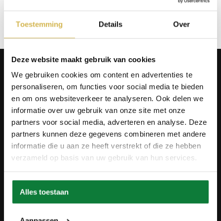
Op verlanglijstje
Toestemming
Details
Over
Deze website maakt gebruik van cookies
Producten
We gebruiken cookies om content en advertenties te
Tafels
personaliseren, om functies voor social media te bieden
Wanddecoratie
Tv-meubels
en om ons websiteverkeer te analyseren. Ook delen we
Accessoires
informatie over uw gebruik van onze site met onze
Onderstellen
partners voor social media, adverteren en analyse. Deze
Olie en onderhoud
partners kunnen deze gegevens combineren met andere
Over ons
informatie die u aan ze heeft verstrekt of die ze hebben
verzameld op basis van uw gebruik van hun services.
Wie zijn wij?
Contact
Ons materiaal
Duurzaamheid
Alles toestaan
Betaalmethodes
Retourbeleid
Overeenkomst herroepen
Aanpassen