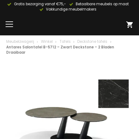
Gratis bezorging vanaf €75,-
Betaalbare meubels op maat
Vakkundige meubelmakers
Meubelzwagerij
Winkel
Tafels
Deckstone tafels
Antares Salontafel B-5712 – Zwart Deckstone – 2 Bladen
Draaibaar