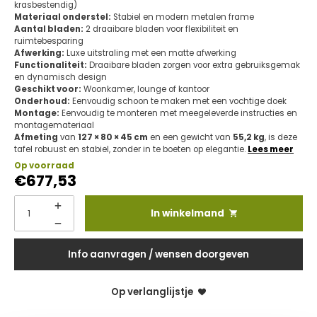
krasbestendig)
Materiaal onderstel:
Stabiel en modern metalen frame
Aantal bladen:
2 draaibare bladen voor flexibiliteit en
ruimtebesparing
Afwerking:
Luxe uitstraling met een matte afwerking
Functionaliteit:
Draaibare bladen zorgen voor extra gebruiksgemak
en dynamisch design
Geschikt voor:
Woonkamer, lounge of kantoor
Onderhoud:
Eenvoudig schoon te maken met een vochtige doek
Montage:
Eenvoudig te monteren met meegeleverde instructies en
montagemateriaal
Afmeting
van
127 × 80 × 45 cm
en een gewicht van
55,2 kg
, is deze
tafel robuust en stabiel, zonder in te boeten op elegantie.
Lees meer
Op voorraad
€
677,53
In winkelmand
Info aanvragen / wensen doorgeven
Op verlanglijstje