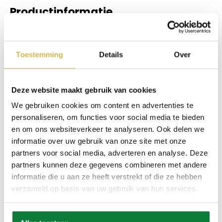
Productinformatie
Hoogwaardig materiaal voor een
luxe uitstraling
Hoogwaardig materiaal voor een luxe uitstraling. Deze
Toestemming
Details
Over
salontafel is vervaardigd uit
sintered stone
, een innovatief
materiaal dat bekendstaat om zijn duurzaamheid en
krasbestendigheid. De taupe
Deckstone
-afwerking geeft de
tafel een verfijnde marmeren look, waardoor hij perfect past
Deze website maakt gebruik van cookies
in zowel moderne als klassieke interieurs. De combinatie van
We gebruiken cookies om content en advertenties te
stijl en stevigheid maakt de
Antares salontafel
een ideale
personaliseren, om functies voor social media te bieden
keuze voor wie op zoek is naar een tijdloos meubelstuk.
Draaibare bladen voor optimale
en om ons websiteverkeer te analyseren. Ook delen we
informatie over uw gebruik van onze site met onze
functionaliteit
partners voor social media, adverteren en analyse. Deze
Een van de meest opvallende kenmerken van de
Antares
partners kunnen deze gegevens combineren met andere
salontafel B-5712
is het
draaibare dubbele blad
. Dit
informatie die u aan ze heeft verstrekt of die ze hebben
slimme ontwerp maakt het mogelijk om de tafel eenvoudig
aan te passen aan je behoeften. Gebruik de bladen
verzameld op basis van uw gebruik van hun services.
ingeklapt voor een compacte look of draai ze uit voor extra
ruimte – perfect voor gezellige avonden met vrienden of
familie.