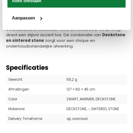
Alles toestaan
Perfect voor diverse interieurstijlen
Dankzij de neutrale
zwarte kleur
en de luxueuze
marmerlook past deze salontafel moeiteloos in diverse
Aanpassen
interieurstijlen. Of je nu een
industrieel, modern of
Scandinavisch interieur
hebt, de
Antares B-5712
voegt
direct een stijlvol accent toe. De combinatie van
Deckstone
en sintered stone
zorgt voor een chique en
onderhoudsvriendelijke afwerking.
Specificaties
Gewicht
55,2 g
Afmetingen
127 × 80 × 45 cm
Color
ZWART, MARMER, DECKSTONE
Materiaal
DECKSTONE, -, SINTERED, STONE
Delivery Timeframe
op, voorraad