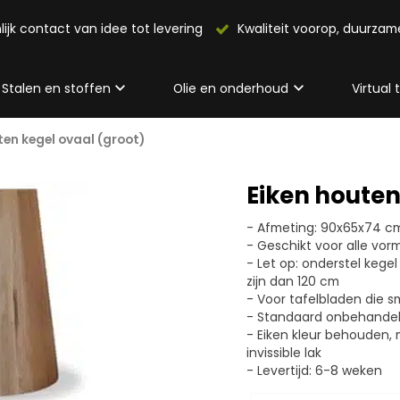
lijk contact van idee tot levering
Kwaliteit voorop, duurza
Stalen en stoffen
Olie en onderhoud
Virtual
ten kegel ovaal (groot)
Eiken houten
- Afmeting: 90x65x74 c
- Geschikt voor alle vor
- Let op: onderstel kegel
zijn dan 120 cm
- Voor tafelbladen die sm
- Standaard onbehandeld
- Eiken kleur behouden,
invissible lak
- Levertijd: 6-8 weken