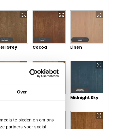
ell Grey
Cocoa
Linen
Over
cciato
Mocha
Midnight Sky
 media te bieden en om ons
ze partners voor social