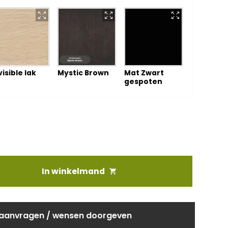
visible lak
Mystic Brown
Mat Zwart
gespoten
In winkelmand
 aanvragen / wensen doorgeven