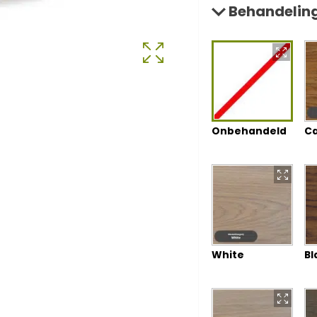
Behandeling
Onbehandeld
Ca
White
Bl