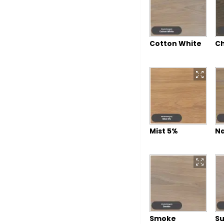
Cotton White
Ch
Mist 5%
Na
Smoke
Su