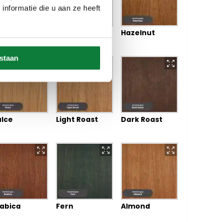
nformatie die u aan ze heeft
fogato
Cortado
Hazelnut
estaan
lce
Light Roast
Dark Roast
abica
Fern
Almond