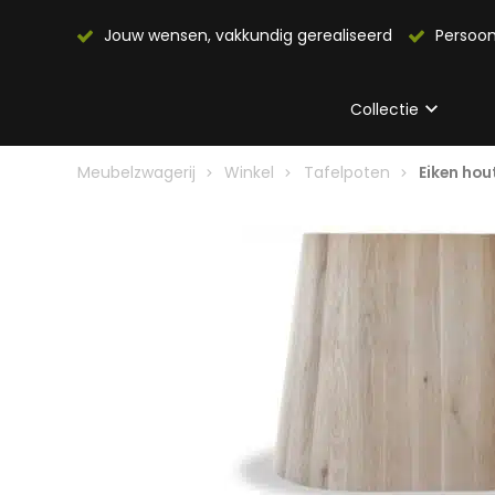
Jouw wensen, vakkundig gerealiseerd
Persoon
Collectie
Meubelzwagerij
Winkel
Tafelpoten
Eiken hou