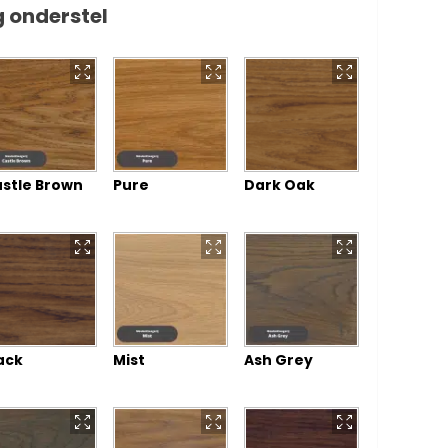
 onderstel
stle Brown
Pure
Dark Oak
ack
Mist
Ash Grey