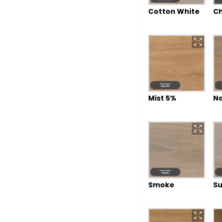
Cotton White
Ch
Mist 5%
Na
Smoke
Su