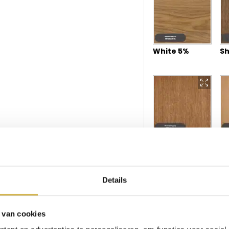
White 5%
Sh
Vienna
Ma
Details
 van cookies