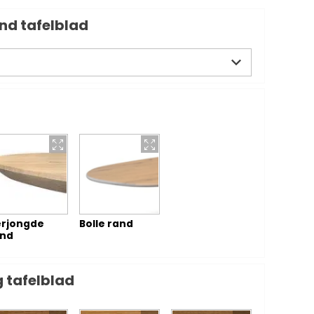
nd tafelblad
rjongde
Bolle rand
and
 tafelblad