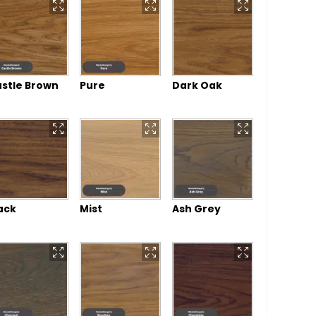
stle Brown
Pure
Dark Oak
ack
Mist
Ash Grey