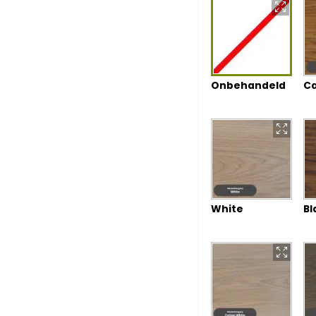
Onbehandeld
Ca
White
Bl