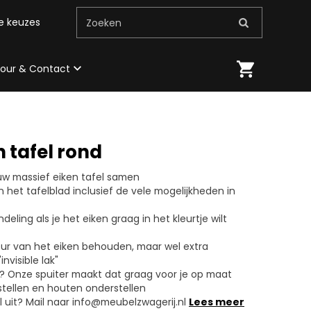
me keuzes
Zoeken
 tour & Contact
n tafel rond
ouw massief eiken tafel samen
 het tafelblad inclusief de vele mogelijkheden in
deling als je het eiken graag in het kleurtje wilt
kleur van het eiken behouden, maar wel extra
nvisible lak"
l? Onze spuiter maakt dat graag voor je op maat
stellen en houten onderstellen
l uit? Mail naar info@meubelzwagerij.nl
Lees meer