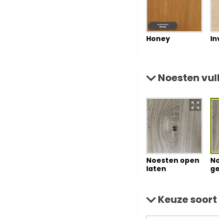
Honey
In
Noesten vull
Noesten open
N
laten
ge
Keuze soort