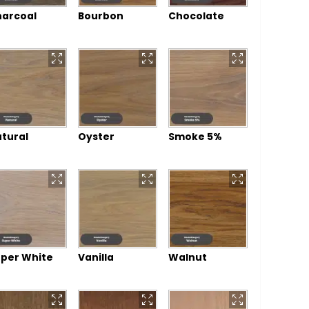
arcoal
Bourbon
Chocolate
tural
Oyster
Smoke 5%
per White
Vanilla
Walnut