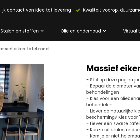
lijk contact van idee tot levering
Kwaliteit voorop, duurza
Stalen en stoffen
Olie en onderhoud
Virtual
ssief eiken tafel rond
Massief eike
- Stel op deze pagina j
- Bepaal de diameter van
behandelingen
- Kies voor een oliebehan
behandelen
- Liever de natuurlijke 
bescherming? Kies voor "i
- Liever een zwarte tafe
- Keuze uit stalen onder
- Kom je er niet helemaa