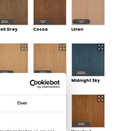
ell Grey
Cocoa
Linen
cciato
Mocha
Midnight Sky
Over