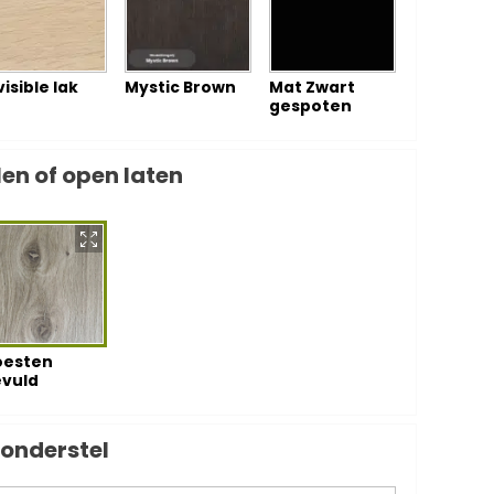
visible lak
Mystic Brown
Mat Zwart
gespoten
en of open laten
oesten
vuld
 onderstel