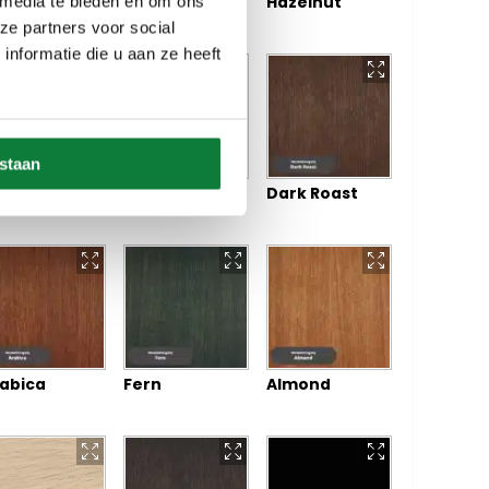
fogato
Cortado
Hazelnut
 media te bieden en om ons
ze partners voor social
nformatie die u aan ze heeft
estaan
lce
Light Roast
Dark Roast
abica
Fern
Almond