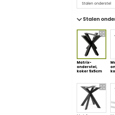
Stalen onde
Matrix-
Ma
onderstel,
on
koker 5x5cm
ko