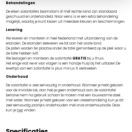
Behandelingen
De eiken salontafels boomstam of met rechte rand zijn standaard
geschuurd en onbehandeld. Naar wens is er een extra behandeling
mogelijk, waarbij je kunt kiezen uit meerdere kleuren en beschermingen.
Levering
We leveren en monteren in heel Nederland met uitzondering van de
eilanden. De eilanden beleveren we tot aan het vaste land.
De poten worden ter plaatse onder de tafel gemonteerd op de plek waar u
de tafel hebben wilt.
We bezorgen en monteren de salontafel
GRATIS
bij u thuis.
Het enige wat we er voor vragen is een handje hulp bij het uitladen.De
levertijd van een salontafel is plus minus 6 werkweken.
Onderhoud
De salontafel is zeer eenvoudig in onderhoud. Wanneer je hebt gekozen
voor de invisible lak, dan heb je geen onderhoud aan de salontafel
behalve hem na gebruik schoon te maken met een lauwwarme doek
met water. Wanneer je hebt gekozen voor een oliebehandeling kun je dit
zeer eenvoudig jaarlijks onderhouden met onze onderhoudsolie. Deze
kun je
hier
vinden.
Specificaties