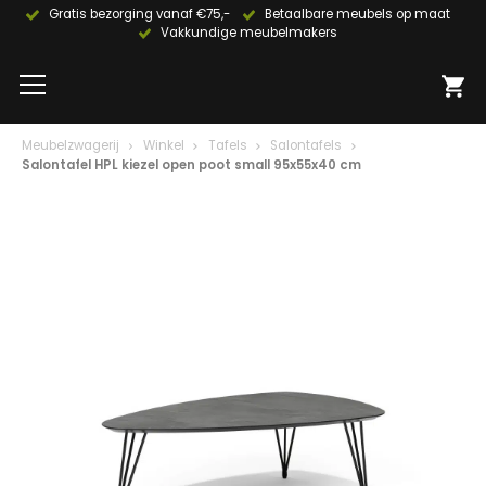
Gratis bezorging vanaf €75,-
Betaalbare meubels op maat
Vakkundige meubelmakers
Meubelzwagerij
Winkel
Tafels
Salontafels
Salontafel HPL kiezel open poot small 95x55x40 cm