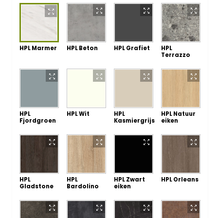
HPL Marmer
HPL Beton
HPL Grafiet
HPL
Terrazzo
HPL
HPL Wit
HPL
HPL Natuur
Fjordgroen
Kasmiergrijs
eiken
HPL
HPL
HPL Zwart
HPL Orleans
Gladstone
Bardolino
eiken