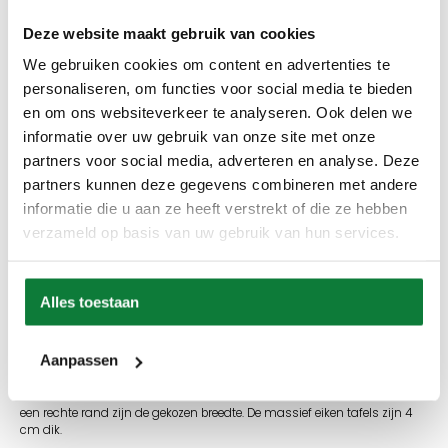
In winkelmand
Deze website maakt gebruik van cookies
We gebruiken cookies om content en advertenties te
personaliseren, om functies voor social media te bieden
Info aanvragen / wensen doorgeven
en om ons websiteverkeer te analyseren. Ook delen we
informatie over uw gebruik van onze site met onze
Op verlanglijstje
partners voor social media, adverteren en analyse. Deze
partners kunnen deze gegevens combineren met andere
Productinformatie
informatie die u aan ze heeft verstrekt of die ze hebben
Omschrijving
verzameld op basis van uw gebruik van hun services.
Onze eiken salontafels maken we geheel naar uw wens. Net als de
Eettafels zijn ook de salontafels leverbaar in diverse maten. Namelijk in
de lengtemaat van 80 cm tot en met 200 cm met een standaard dikte
Alles toestaan
van 4 cm. Bij een eiken salontafel met een boomstamrand is de breedte
van de tafel variabel van 60 tot en met 100 cm, de gekozen breedte kan
varieren met 5 cm breder of 5 cm smaller de randen van de boomstam
Aanpassen
gevormd zijn door de natuur en niet overal even recht is.Bijvoorbeeld: Bij
een eiken salontafel met een boomstamrand met een breedte 90 cm,
varieert de breedte van de tafel tussen de 85 en 95 cm. De tafels met
een rechte rand zijn de gekozen breedte. De massief eiken tafels zijn 4
cm dik.