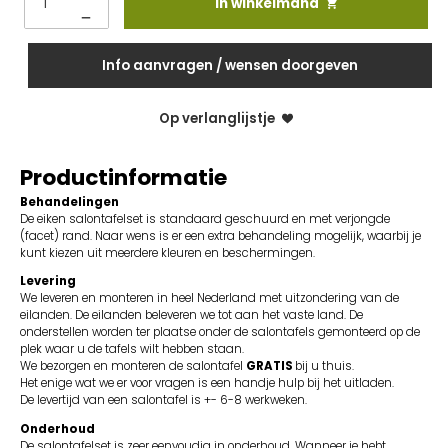
In winkelmand
Info aanvragen / wensen doorgeven
Op verlanglijstje
Productinformatie
Behandelingen
De eiken salontafelset is standaard geschuurd en met verjongde
(facet) rand. Naar wens is er een extra behandeling mogelijk, waarbij je
kunt kiezen uit meerdere kleuren en beschermingen.
Levering
We leveren en monteren in heel Nederland met uitzondering van de
eilanden. De eilanden beleveren we tot aan het vaste land. De
onderstellen worden ter plaatse onder de salontafels gemonteerd op de
plek waar u de tafels wilt hebben staan.
We bezorgen en monteren de salontafel
GRATIS
bij u thuis.
Het enige wat we er voor vragen is een handje hulp bij het uitladen.
De levertijd van een salontafel is +- 6-8 werkweken.
Onderhoud
De salontafelset is zeer eenvoudig in onderhoud. Wanneer je hebt