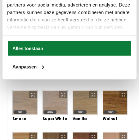
partners voor social media, adverteren en analyse. Deze
partners kunnen deze gegevens combineren met andere
informatie die u aan ze heeft verstrekt of die ze hebben
verzameld op basis van uw gebruik van hun services.
Cotton
Charcoal
Bourbon
Chocolate
White
Alles toestaan
Aanpassen
Mist 5%
Natural
Oyster
Smoke 5%
Smoke
Super White
Vanilla
Walnut