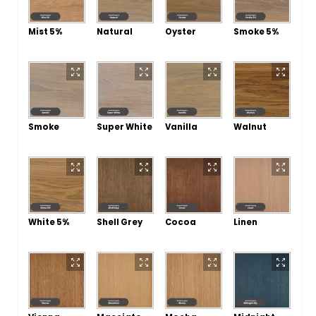
Mist 5%
Natural
Oyster
Smoke 5%
Smoke
Super White
Vanilla
Walnut
White 5%
Shell Grey
Cocoa
Linen