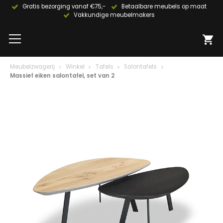
Gratis bezorging vanaf €75,-
Betaalbare meubels op maat
Vakkundige meubelmakers
Meubelzwagerij
Winkel
Tafels
Salontafels
Massief eiken salontafel, set van 2