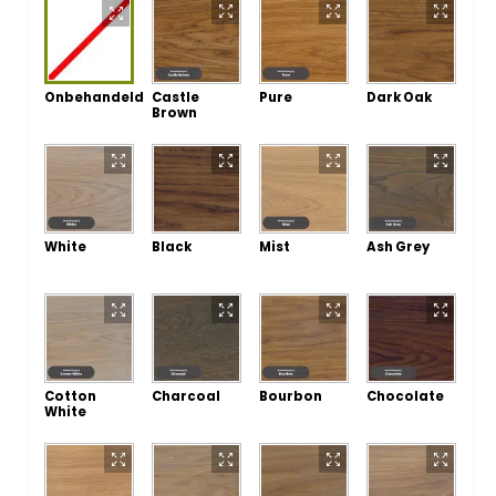
Onbehandeld
Castle
Pure
Dark Oak
Brown
White
Black
Mist
Ash Grey
Cotton
Charcoal
Bourbon
Chocolate
White