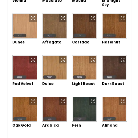
Vienna
Macciato
Mocha
Midnight
Sky
Dunes
Affogato
Cortado
Hazelnut
Red Velvet
Dulce
Light Roast
Dark Roast
Oak Gold
Arabica
Fern
Almond