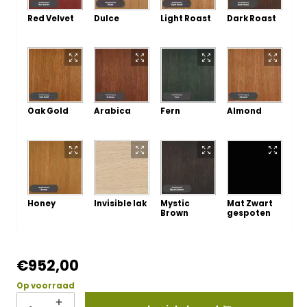
Red Velvet
Dulce
Light Roast
Dark Roast
Oak Gold
Arabica
Fern
Almond
Honey
Invisible lak
Mystic
Mat Zwart
Brown
gespoten
€
952,00
Op voorraad