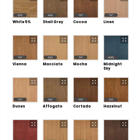
White 5%
Shell Grey
Cocoa
Linen
Vienna
Macciato
Mocha
Midnight
Sky
Dunes
Affogato
Cortado
Hazelnut