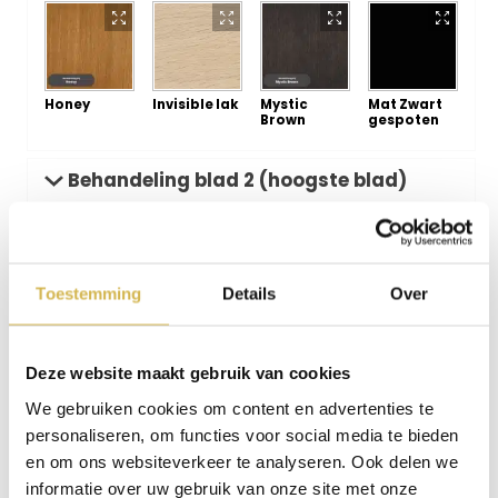
Honey
Invisible lak
Mystic
Mat Zwart
Brown
gespoten
Behandeling blad 2 (hoogste blad)
Toestemming
Details
Over
Onbehandeld
Castle
Pure
Dark Oak
Brown
Deze website maakt gebruik van cookies
We gebruiken cookies om content en advertenties te
personaliseren, om functies voor social media te bieden
en om ons websiteverkeer te analyseren. Ook delen we
White
Black
Mist
Ash Grey
informatie over uw gebruik van onze site met onze