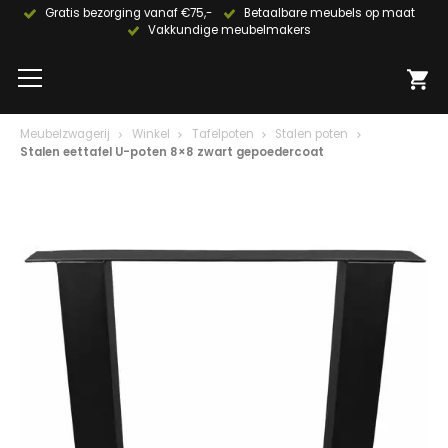
Gratis bezorging vanaf €75,-
Betaalbare meubels op maat
Vakkundige meubelmakers
Meubelzwagerij
Winkel
Tafelpoten
Stalen poten
Stalen eettafel U-poten 8×8 zwart gepoedercoat