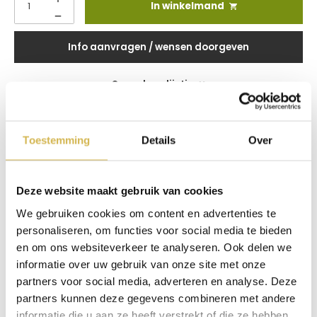
In winkelmand
Info aanvragen / wensen doorgeven
Op verlanglijstje
Productinformatie
Toestemming
Details
Over
Onze stalen U-poten worden gemaakt van maar liefst 2 mm dik staal.
Aan de bovenzijde hebben we een stalen profiel bevestigd van
85 cm met voorgeboorde gaatjes om uw tafelblad te bevestigen. De
onderzijde van de poten zijn ook dicht gemaakt met een stalen plaatje
Deze website maakt gebruik van cookies
zodat u er eventueel vilt onder kunt plakken. Deze speciale aktie is
Gebassert op 80x80 mm koker profielen.
We gebruiken cookies om content en advertenties te
personaliseren, om functies voor social media te bieden
De poten zijn geschikt voor tafelbladen van 86 cm breed tot 140 cm
breed.
en om ons websiteverkeer te analyseren. Ook delen we
informatie over uw gebruik van onze site met onze
De poten hebben een standaard hoogte van 72 cm en zijn plus minus
80 cm Breed.
partners voor social media, adverteren en analyse. Deze
De poot uit de aktie is zwart gepoedercoat.
partners kunnen deze gegevens combineren met andere
informatie die u aan ze heeft verstrekt of die ze hebben