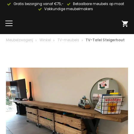
Gratis bezorging vanaf €75,-
Betaalbare meubels op maat
Vakkundige meubelmakers
Meubelzwagerij
Winkel
TV-meubels
TV-Tafel Steigerhout