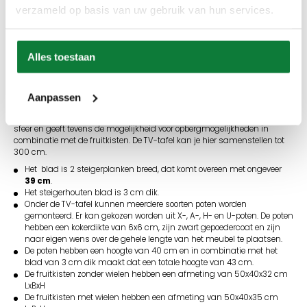
verzameld op basis van uw gebruik van hun services.
Info aanvragen / wensen doorgeven
Alles toestaan
Op verlanglijstje
Productinformatie
Aanpassen
De TV-tafel is een mooi en praktisch meubel. Het zorgt voor een warme
sfeer en geeft tevens de mogelijkheid voor opbergmogelijkheden in
combinatie met de fruitkisten. De TV-tafel kan je hier samenstellen tot
300 cm.
Het blad is 2 steigerplanken breed, dat komt overeen met ongeveer
39 cm
.
Het steigerhouten blad is 3 cm dik.
Onder de TV-tafel kunnen meerdere soorten poten worden
gemonteerd. Er kan gekozen worden uit X-, A-, H- en U-poten. De poten
hebben een kokerdikte van 6x6 cm, zijn zwart gepoedercoat en zijn
naar eigen wens over de gehele lengte van het meubel te plaatsen.
De poten hebben een hoogte van 40 cm en in combinatie met het
blad van 3 cm dik maakt dat een totale hoogte van 43 cm.
De fruitkisten zonder wielen hebben een afmeting van 50x40x32 cm
LxBxH
De fruitkisten met wielen hebben een afmeting van 50x40x35 cm