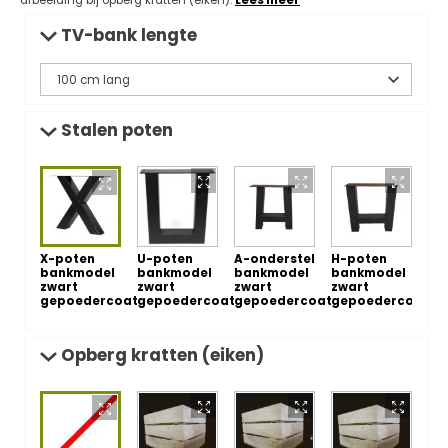
afbeelding bij opberg kratten (eiken).
Lees meer
TV-bank lengte
Stalen poten
X-poten
U-poten
A-onderstel
H-poten
bankmodel
bankmodel
bankmodel
bankmodel
zwart
zwart
zwart
zwart
gepoedercoat
gepoedercoat
gepoedercoat
gepoedercoat
Opberg kratten (eiken)