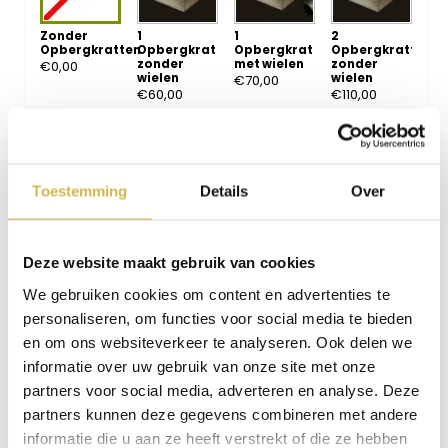
Zonder
1
1
2
Opbergkratten
Opbergkrat
Opbergkrat
Opbergkratten
zonder
met wielen
zonder
€
0,00
wielen
wielen
€
70,00
€
60,00
€
110,00
Toestemming
Details
Over
2
3
3
Opbergkratten
Opbergkratten
Opbergkratten
met wielen
zonder
met wielen
wielen
€
140,00
€
195,00
Deze website maakt gebruik van cookies
€
160,00
We gebruiken cookies om content en advertenties te
personaliseren, om functies voor social media te bieden
en om ons websiteverkeer te analyseren. Ook delen we
€
282,63
informatie over uw gebruik van onze site met onze
Op voorraad
partners voor social media, adverteren en analyse. Deze
partners kunnen deze gegevens combineren met andere
In winkelmand
informatie die u aan ze heeft verstrekt of die ze hebben