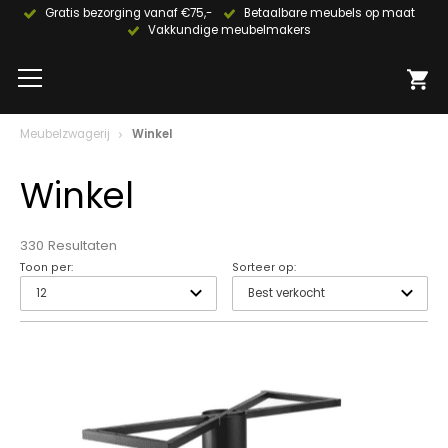
Gratis bezorging vanaf €75,-
Betaalbare meubels op maat
Vakkundige meubelmakers
Meubelzwagerij
Winkel
Winkel
330 Resultaten
Toon per:
Sorteer op: